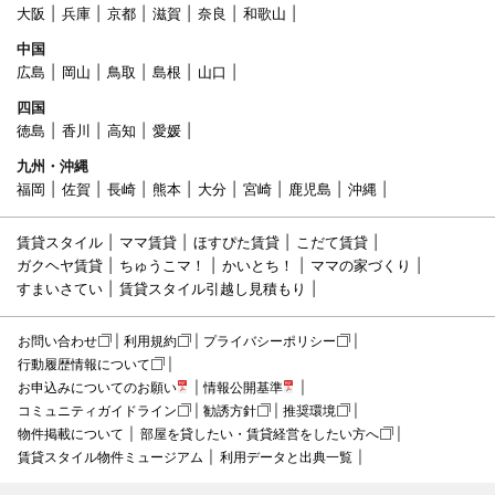
大阪
兵庫
京都
滋賀
奈良
和歌山
中国
広島
岡山
鳥取
島根
山口
四国
徳島
香川
高知
愛媛
九州・沖縄
福岡
佐賀
長崎
熊本
大分
宮崎
鹿児島
沖縄
賃貸スタイル
ママ賃貸
ほすぴた賃貸
こだて賃貸
ガクヘヤ賃貸
ちゅうこマ！
かいとち！
ママの家づくり
すまいさてい
賃貸スタイル引越し見積もり
お問い合わせ
利用規約
プライバシーポリシー
行動履歴情報について
お申込みについてのお願い
情報公開基準
コミュニティガイドライン
勧誘方針
推奨環境
物件掲載について
部屋を貸したい・賃貸経営をしたい方へ
賃貸スタイル物件ミュージアム
利用データと出典一覧