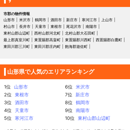
市郡の物件情報
山形市
米沢市
鶴岡市
酒田市
新庄市
寒河江市
上山市
村山市
長井市
天童市
東根市
尾花沢市
南陽市
東村山郡山辺町
西村山郡河北町
北村山郡大石田町
最上郡真室川町
東置賜郡高畠町
東置賜郡川西町
西置賜郡白鷹町
東田川郡三川町
東田川郡庄内町
飽海郡遊佐町
山形県で人気のエリアランキング
1位
山形市
6位
米沢市
2位
東根市
7位
新庄市
3位
酒田市
8位
鶴岡市
4位
天童市
9位
南陽市
5位
寒河江市
10位
東村山郡山辺町