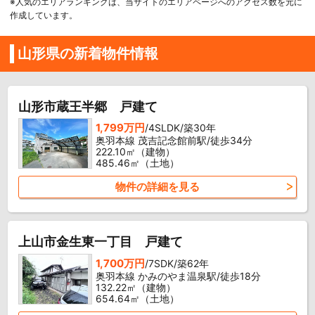
※人気のエリアランキングは、当サイトのエリアページへのアクセス数を元に
作成しています。
山形県の新着物件情報
山形市蔵王半郷 戸建て
1,799万円
/4SLDK/築30年
奥羽本線 茂吉記念館前駅/徒歩34分
222.10㎡（建物）
485.46㎡（土地）
物件の詳細を見る
上山市金生東一丁目 戸建て
1,700万円
/7SDK/築62年
奥羽本線 かみのやま温泉駅/徒歩18分
132.22㎡（建物）
654.64㎡（土地）