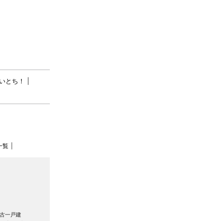
いとち！
一覧
古一戸建