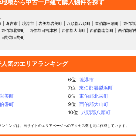
の地域から中古一戸建て購入物件を探す
報
市
倉吉市
境港市
岩美郡岩美町
八頭郡八頭町
東伯郡三朝町
東伯郡
東伯郡北栄町
西伯郡日吉津村
西伯郡大山町
西伯郡南部町
西伯郡伯
日野郡日野町
で人気のエリアランキング
6位
境港市
7位
東伯郡湯梨浜町
岩美町
8位
東伯郡北栄町
伯耆町
9位
西伯郡大山町
10位
八頭郡八頭町
ランキングは、当サイトのエリアページへのアクセス数を元に作成しています。