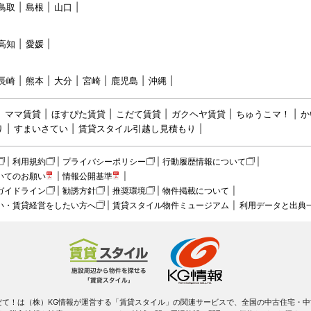
鳥取
島根
山口
高知
愛媛
長崎
熊本
大分
宮崎
鹿児島
沖縄
ママ賃貸
ほすぴた賃貸
こだて賃貸
ガクヘヤ賃貸
ちゅうこマ！
か
り
すまいさてい
賃貸スタイル引越し見積もり
利用規約
プライバシーポリシー
行動履歴情報について
いてのお願い
情報公開基準
ガイドライン
勧誘方針
推奨環境
物件掲載について
い・賃貸経営をしたい方へ
賃貸スタイル物件ミュージアム
利用データと出典
だて！は（株）KG情報が運営する「賃貸スタイル」の関連サービスで、全国の中古住宅・中