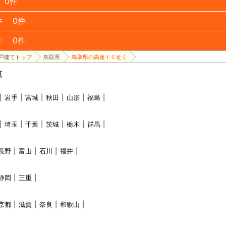
0件
件
0件
件
0件
戸建てトップ
鳥取県
鳥取県の高速ＩＣ近く
覧
岩手
宮城
秋田
山形
福島
埼玉
千葉
茨城
栃木
群馬
長野
富山
石川
福井
静岡
三重
京都
滋賀
奈良
和歌山