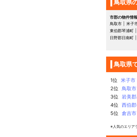
鳥取県
市郡の物件情
鳥取市
米子
東伯郡琴浦町
日野郡日南町
鳥取県
1位
米子市
2位
鳥取市
3位
岩美郡
4位
西伯郡
5位
倉吉市
※人気のエリア