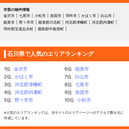
市郡の物件情報
金沢市
七尾市
小松市
加賀市
羽咋市
かほく市
白山市
能美市
野々市市
能美郡川北町
河北郡津幡町
河北郡内灘町
羽咋郡宝達志水町
鹿島郡中能登町
石川県で人気のエリアランキング
1位
金沢市
6位
能美市
2位
かほく市
7位
白山市
3位
河北郡津幡町
8位
七尾市
4位
河北郡内灘町
9位
加賀市
5位
野々市市
10位
小松市
※人気のエリアランキングは、当サイトのエリアページへのアクセス数を元に
作成しています。