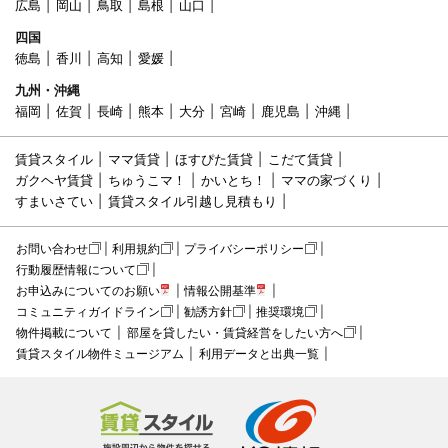
広島
岡山
鳥取
島根
山口
四国
徳島
香川
高知
愛媛
九州・沖縄
福岡
佐賀
長崎
熊本
大分
宮崎
鹿児島
沖縄
賃貸スタイル
ママ賃貸
ほすぴた賃貸
こだて賃貸
ガクヘヤ賃貸
ちゅうこマ！
かいとち！
ママの家づくり
すまいさてい
賃貸スタイル引越し見積もり
お問い合わせ
利用規約
プライバシーポリシー
行動履歴情報について
お申込みについてのお願い
情報公開基準
コミュニティガイドライン
勧誘方針
推奨環境
物件掲載について
部屋を貸したい・賃貸経営をしたい方へ
賃貸スタイル物件ミュージアム
利用データと出典一覧