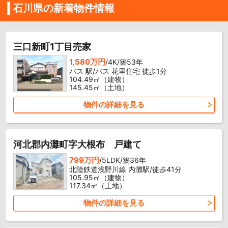
石川県の新着物件情報
三口新町1丁目売家
1,580万円
/4K/築53年
バス 駅/バス 花里住宅 徒歩1分
104.49㎡（建物）
145.45㎡（土地）
物件の詳細を見る
河北郡内灘町字大根布 戸建て
799万円
/5LDK/築36年
北陸鉄道浅野川線 内灘駅/徒歩41分
105.95㎡（建物）
117.34㎡（土地）
物件の詳細を見る