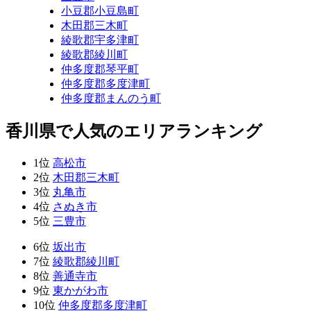
小豆郡小豆島町
木田郡三木町
綾歌郡宇多津町
綾歌郡綾川町
仲多度郡琴平町
仲多度郡多度津町
仲多度郡まんのう町
香川県で人気のエリアランキング
1位
高松市
2位
木田郡三木町
3位
丸亀市
4位
さぬき市
5位
三豊市
6位
坂出市
7位
綾歌郡綾川町
8位
善通寺市
9位
東かがわ市
10位
仲多度郡多度津町