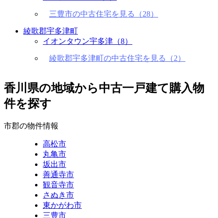
三豊市の中古住宅を見る（28）
綾歌郡宇多津町
イオンタウン宇多津
（8）
綾歌郡宇多津町の中古住宅を見る（2）
香川県の地域から中古一戸建て購入物
件を探す
市郡の物件情報
高松市
丸亀市
坂出市
善通寺市
観音寺市
さぬき市
東かがわ市
三豊市