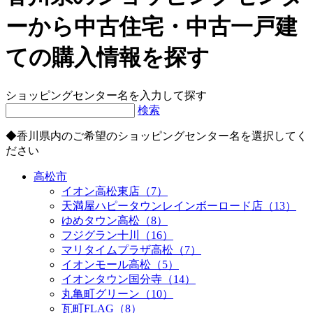
ーから中古住宅・中古一戸建
ての購入情報を探す
ショッピングセンター名を入力して探す
検索
◆香川県内のご希望のショッピングセンター名を選択してく
ださい
高松市
イオン高松東店
（7）
天満屋ハピータウンレインボーロード店
（13）
ゆめタウン高松
（8）
フジグラン十川
（16）
マリタイムプラザ高松
（7）
イオンモール高松
（5）
イオンタウン国分寺
（14）
丸亀町グリーン
（10）
瓦町FLAG
（8）