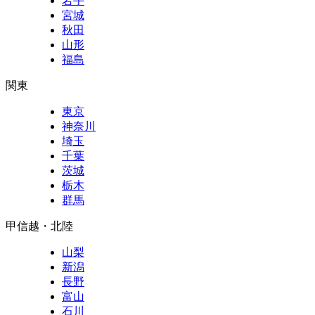
岩手
宮城
秋田
山形
福島
関東
東京
神奈川
埼玉
千葉
茨城
栃木
群馬
甲信越・北陸
山梨
新潟
長野
富山
石川