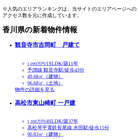
※人気のエリアランキングは、当サイトのエリアページへの
アクセス数を元に作成しています。
香川県の新着物件情報
観音寺市吉岡町 戸建て
/1SLDK/築11年
1,099万円
予讃線 観音寺駅/徒歩43分
49.68㎡（建物）
96.68㎡（土地）
物件の詳細を見る
高松市東山崎町 一戸建
/4SLDK/築37年
1,398万円
高松琴平電鉄長尾線 水田駅/徒歩15分
90.83㎡（建物）