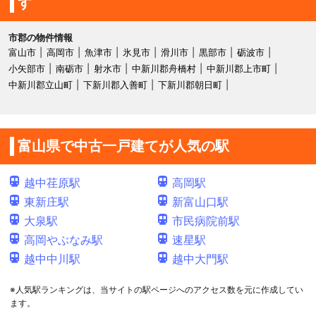
す
市郡の物件情報
富山市
高岡市
魚津市
氷見市
滑川市
黒部市
砺波市
小矢部市
南砺市
射水市
中新川郡舟橋村
中新川郡上市町
中新川郡立山町
下新川郡入善町
下新川郡朝日町
富山県で中古一戸建てが人気の駅
越中荏原駅
高岡駅
東新庄駅
新富山口駅
大泉駅
市民病院前駅
高岡やぶなみ駅
速星駅
越中中川駅
越中大門駅
※人気駅ランキングは、当サイトの駅ページへのアクセス数を元に作成してい
ます。