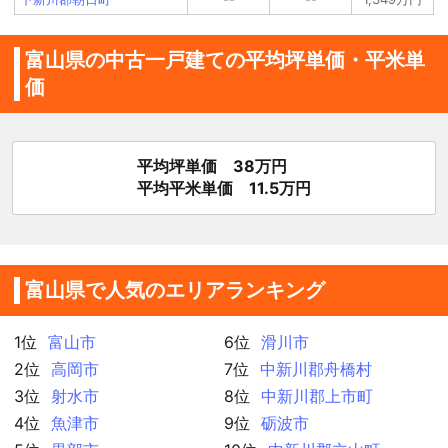
富山県の中古一戸建ての平均坪単価・平米単
価
平均坪単価 38万円
平均平米単価 11.5万円
富山県で人気のエリアランキング
1位
富山市
6位
滑川市
2位
高岡市
7位
中新川郡舟橋村
3位
射水市
8位
中新川郡上市町
4位
魚津市
9位
砺波市