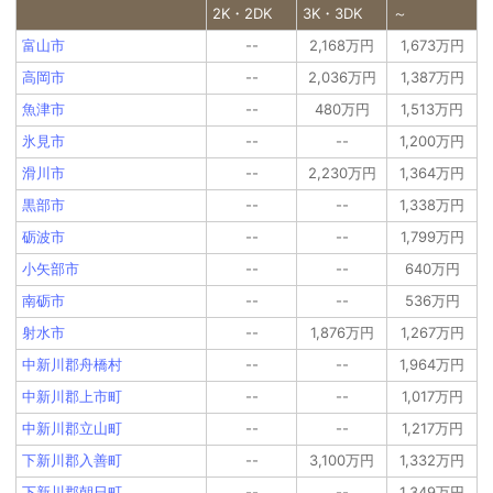
2K・2DK
3K・3DK
～
富山市
--
2,168万円
1,673万円
高岡市
--
2,036万円
1,387万円
魚津市
--
480万円
1,513万円
氷見市
--
--
1,200万円
滑川市
--
2,230万円
1,364万円
黒部市
--
--
1,338万円
砺波市
--
--
1,799万円
小矢部市
--
--
640万円
南砺市
--
--
536万円
射水市
--
1,876万円
1,267万円
中新川郡舟橋村
--
--
1,964万円
中新川郡上市町
--
--
1,017万円
中新川郡立山町
--
--
1,217万円
下新川郡入善町
--
3,100万円
1,332万円
下新川郡朝日町
--
--
1,349万円