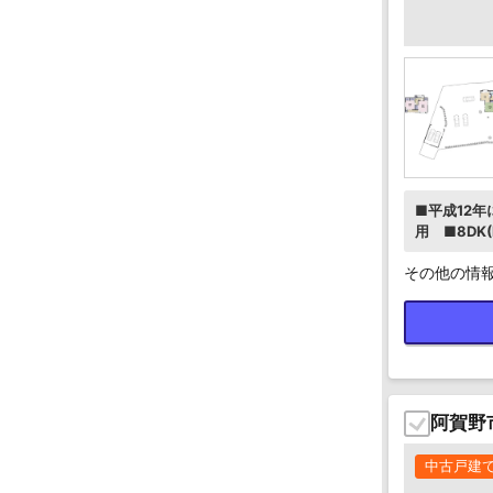
■平成12
用 ■8DK
その他の情
阿賀野
中古戸建