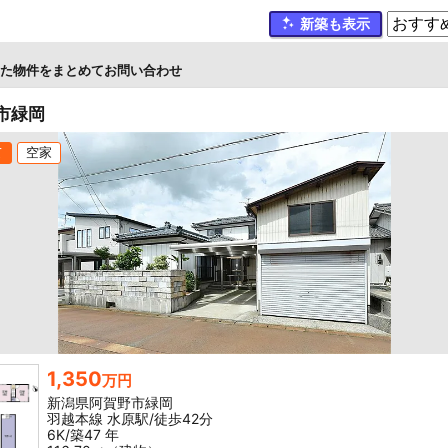
新築も表示
た物件をまとめてお問い合わせ
市緑岡
て
空家
1,350
万円
新潟県阿賀野市緑岡
羽越本線 水原駅/徒歩42分
6K/築47 年