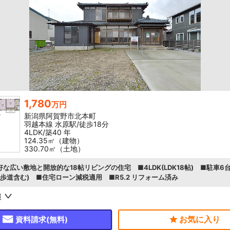
1,780
万円
新潟県阿賀野市北本町
羽越本線 水原駅/徒歩18分
4LDK/築40 年
124.35㎡（建物）
330.70㎡（土地）
な広い敷地と開放的な18帖リビングの住宅 ■4LDK(LDK18帖) ■駐車6
路(歩道含む) ■住宅ローン減税適用 ■R5.2 リフォーム済み
報
資料請求(無料)