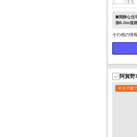
■閑静な住
側6.0m道
その他の情
阿賀野
中古戸建