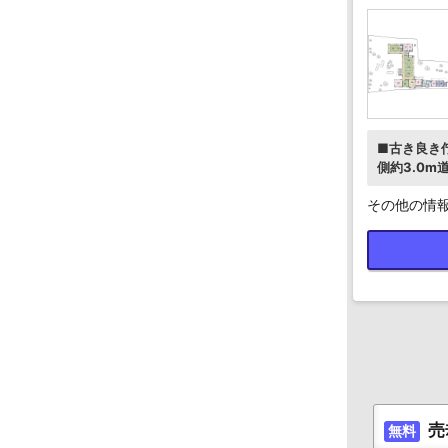
■古き良き佇
側約3.0m
その他の情
売
無料