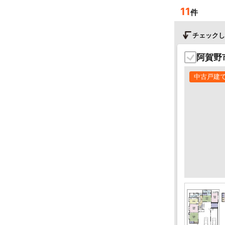
11
件
チェックし
阿賀野
中古戸建