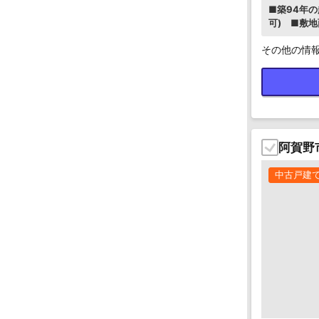
■築94年の
可) ■敷地
その他の情
阿賀野
中古戸建