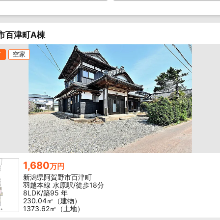
市百津町A棟
て
空家
1,680
万円
新潟県阿賀野市百津町
羽越本線 水原駅/徒歩18分
8LDK/築95 年
230.04㎡（建物）
1373.62㎡（土地）