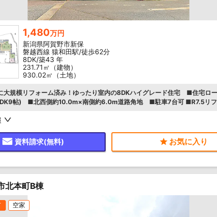
1,480
万円
新潟県阿賀野市新保
磐越西線 猿和田駅/徒歩62分
8DK/築43 年
231.71㎡（建物）
930.02㎡（土地）
年に大規模リフォーム済み！ゆったり室内の8DKハイグレード住宅 ■住宅ロ
(DK9帖) ■北西側約10.0m×南側約6.0m道路角地 ■駐車7台可 ■R7.5リ
報
資料請求(無料)
市北本町B棟
て
空家