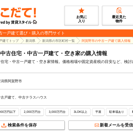
お気に
最近見た
入り
物件
古一戸建て選び・購入の専門サイト
戸建てトップ
新潟県
新潟県の市区町村一覧
阿賀野市の中古一戸建て購入情報
の中古住宅・中古一戸建て・空き家の購入情報
古住宅・中古一戸建て・空き家情報。価格相場や固定資産税の目安など、検討
新潟県阿賀野市
中古戸建て、中古テラスハウス
,000万円以下
2,000万円台
3,000万円台
3LDK以上
平屋
駐車場あり
検索条件を保存
新着メールを受