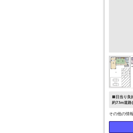
■日当り良好
約7.1m道
その他の情