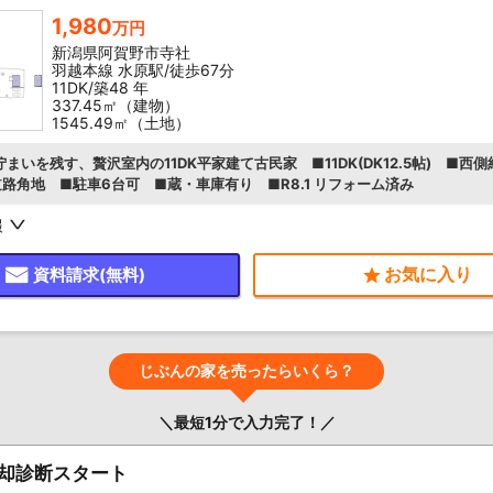
1,980
万円
新潟県阿賀野市寺社
羽越本線 水原駅/徒歩67分
11DK/築48 年
337.45㎡（建物）
1545.49㎡（土地）
まいを残す、贅沢室内の11DK平家建て古民家 ■11DK(DK12.5帖) ■西側約
道路角地 ■駐車6台可 ■蔵・車庫有り ■R8.1 リフォーム済み
報
資料請求(無料)
じぶんの家を売ったらいくら？
＼最短1分で入力完了！／
却診断スタート