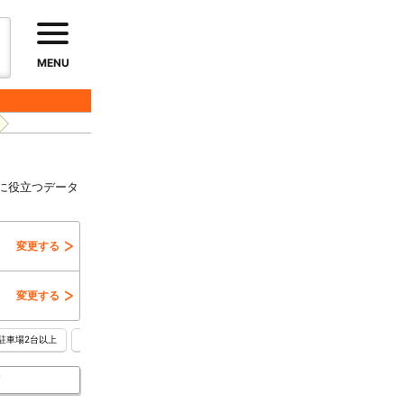
MENU
に役立つデータ
変更する
変更する
駐車場2台以上
所有権
信