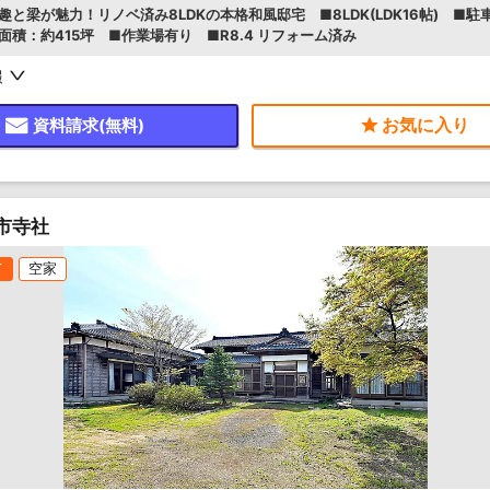
趣と梁が魅力！リノベ済み8LDKの本格和風邸宅 ■8LDK(LDK16帖) ■駐
面積：約415坪 ■作業場有り ■R8.4 リフォーム済み
報
資料請求(無料)
市寺社
て
空家