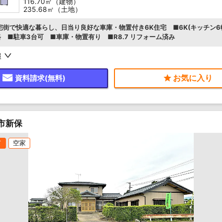
116.70㎡（建物）
235.68㎡（土地）
宅街で快適な暮らし、日当り良好な車庫・物置付き6K住宅 ■6K(キッチン6
路 ■駐車3台可 ■車庫・物置有り ■R8.7 リフォーム済み
報
資料請求(無料)
市新保
て
空家